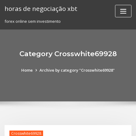
Skip
horas de negociação xbt
to
content
forex online sem investimento
Category Crosswhite69928
Home
Archive by category "Crosswhite69928"
Crosswhite69928