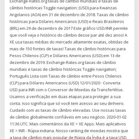
Exchange-Rates.org taxas de câmbio mundiais e taxas de
câmbio históricas Toggle navigation; (USD) para Kwanzas
Angolanos (AOA) em 31 de dezembro de 2018. Taxas de câmbio
históricas para Dólares Americanos (USD) e Reais Brasileiros
(BRL) em 29 de dezembro de 2017 Este gráfico USD/INR permite
que você veja o histórico do câmbio desse par até dez anos! A
XE usa taxas médias do mercado altamente exatas, obtidas de
mais de 150 fontes de taxas! Taxas de câmbio históricas para
Pesos Chilenos (CLP) e Dólares Americanos (USD) em 13 de
dezembro de 2019. Exchange-Rates.org taxas de câmbio
mundiais e taxas de câmbio históricas Toggle navigation;
Português Lista com Taxas de câmbio entre Pesos Chilenos
(CLP) para Dólares Americanos (USD) 12/01/2020 · Converta
USD para INR com o Conversor de Moedas da TransferWise.
Usamos a verificação em duas etapas para proteger a sua
conta. Isso significa que só você tem acesso ao seu dinheiro.
Cuidado com as taxas de câmbio elevadas. Use nossas taxas
de câmbio globalmente confiáveis em seu negócio. 2020-01-02
11:36 UTC. Mais comentários da XE > XE Apps. Mais aplicativos
XE > INR - Rúpia indiana. Nosso ranking de moedas mostra que
a taxa de câmbio mais popular de Rúpia da Índia é a taxa USD