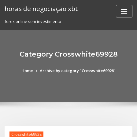
Skip
horas de negociação xbt
to
content
forex online sem investimento
Category Crosswhite69928
Home
Archive by category "Crosswhite69928"
Crosswhite69928