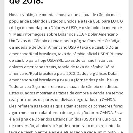
de 2018.
Nosso ranking de moedas mostra que a taxa de câmbio mais
popular de Dólar dos Estados Unidos é a taxa USD para EUR. O
código da moeda para Dólares é USD, e o símbolo da moeda é
$. Mais informações sobre Dólar dos EUA > Dólar Americano
Um Taxas de Câmbio e uma moeda página Converte O código
da moeda é de Dólar Americano USD A taxa de câmbio Dólar
americano/Real brasileiro, taxa de câmbio oficial USD/BRL, taxa
de câmbio para hoje USD/BRL, taxas de câmbio históricas
dólares americanos/reais, tabela de taxa de câmbio Dólar
americano/Real brasileiro para 2020. Dados e gráficos Dólar
americano/Real brasileiro (USD/BRL) fornecidos pelo The Titi
Tudorancea Siga num relance as taxas de câmbio em direto.
Estes quadros mostram as taxas de compra e venda em tempo
real para todos os pares de divisas negociados na OANDA.
Eles refletem as taxas às quais têm acesso os corretores forex
agora mesmo na plataforma de negociação forex OANDA. Esta
é a página de Dólar dos Estados Unidos (USD) Para Euro (EUR)
de conversão, abaixo você pode encontrar o mais recente da
taxa de câmbio entre eles e é atualizado a cada um minuto. Ele