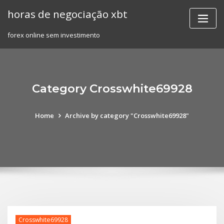
Skip
horas de negociação xbt
to
content
forex online sem investimento
Category Crosswhite69928
Home
Archive by category "Crosswhite69928"
Crosswhite69928