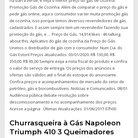
na barra verde, e veja o menor preço do gás de cozinha.
Promoção Gás de Cozinha. Além de comparar o preço do gás e
pedir gás online, aqui o consumidor vai ter muita promoção gás
de cozinha, isso porque temos diversos revendedores de gás
cadastrados. E assim sempre tem um revendedor fazendo sua
promoção do gás, e … Preço do Gás. 14,914 likes · 46 talking
about this. Aplicativo do gás de cozinha da Preço do Gás.
Unimos o distribuidor de gás com o consumidor. Num Cia. do
Gás Estoril Preços atualizados: 03/01/2020. R$ 130,00. R$
350,00. R$ 65,00 Sempre exija a nota fiscal do produto e confira
o valor do serviço de entrega. Os preços dos anúncios e
ofertas são válidos até o final do estoque do anunciante.
Confira preços e acompanhamentos de mercado do setor de
petróleo, gás e biocombustíveis. Notícias e Comunicados. 08/01
Audiência pública debate resolução sobre
descomissionamento e no acompanhamento dos preços.
Acesse a página . Últimas Atualizações. 01/06/2017 07h00
Churrasqueira à Gás Napoleon
Triumph 410 3 Queimadores