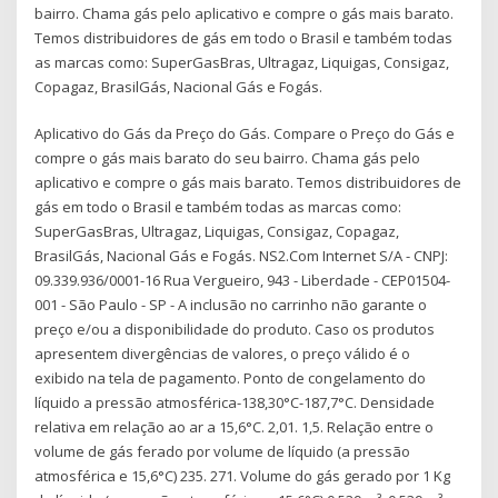
bairro. Chama gás pelo aplicativo e compre o gás mais barato.
Temos distribuidores de gás em todo o Brasil e também todas
as marcas como: SuperGasBras, Ultragaz, Liquigas, Consigaz,
Copagaz, BrasilGás, Nacional Gás e Fogás.
Aplicativo do Gás da Preço do Gás. Compare o Preço do Gás e
compre o gás mais barato do seu bairro. Chama gás pelo
aplicativo e compre o gás mais barato. Temos distribuidores de
gás em todo o Brasil e também todas as marcas como:
SuperGasBras, Ultragaz, Liquigas, Consigaz, Copagaz,
BrasilGás, Nacional Gás e Fogás. NS2.Com Internet S/A - CNPJ:
09.339.936/0001-16 Rua Vergueiro, 943 - Liberdade - CEP01504-
001 - São Paulo - SP - A inclusão no carrinho não garante o
preço e/ou a disponibilidade do produto. Caso os produtos
apresentem divergências de valores, o preço válido é o
exibido na tela de pagamento. Ponto de congelamento do
líquido a pressão atmosférica-138,30°C-187,7°C. Densidade
relativa em relação ao ar a 15,6°C. 2,01. 1,5. Relação entre o
volume de gás ferado por volume de líquido (a pressão
atmosférica e 15,6°C) 235. 271. Volume do gás gerado por 1 Kg