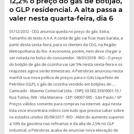
12,2% o preço do gás de botijão,
o GLP residencial. A alta passa a
valer nesta quarta-feira, dia 6
01/12/2012 · CEG anuncia queda no preço do gás. Extra.
Tamanho do texto A A A. A conta de gás vai ficar mais barata, a
partir desta sexta-feira, para os clientes da CEG, na Região
Metropolitana do Rio. A economia, porém, nem deve chegar a
ser notada no bolso do consumidor. 18/01/2018 · RIO - O preço
do botijão de gás de cozinha vai cair 5% nesta sexta-feira e os
reajustes agora serão trimestrais. A Petrobras anunciou nesta
manhã sua nova política de preços para o Gás Liquefeito de
Petróleo (GLP), o gás de cozinha vendido em botijões de …
Camicado - Maxmix Comercial Ltda - CNPJ: 03.002.339/0001-15 /
Rua Tutóia, 938 - Vila Mariana - CEP: 04007-005 - São Paulo / SP
Preços válidos somente para compras na internet. aqui nesta
lista voce encontrara videos com tudo que precisa saber sobre
os estados unidos 05/09/2017 · RIO - Além do aumento superior
a 10% da gasolina nas refinarias e da alta de 2,5% no GLP
industrial, a Petrobras acaba de anunciar nova elevação de