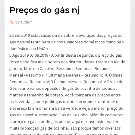
Preços do gás nj
by
author
26 Set 2019 Estatísticas da UE sobre a evolução dos preços do
gás natural tanto para os consumidores domésticos como não
domésticos na União
5 Ago 2019 05.08.2019 - A partir desta segunda, o preço do gás
de cozinha fica mais barato nas distribuidoras. Direto do Rio de
Janeiro, Marcelo Castilho Resumos. Semanal - Resumo I;
Mensal - Resumo II; 4 Últimas Semanas - Resumo III; 10 Últimas
Semanas - Resumo IV; 3 Últimos Meses - Resumo V A Preço do
Gás reúne vários depósitos de gás de cozinha de todas as
marcas e tamanho de botijão. Você compara os preços entre
as revendas, pode pedir gás online e economiza. Informe o
endereço lá em cima, na barra verde, e veja o menor preço do
gás de cozinha. Promoção Gás de Cozinha. Além de comparar
o preço do gás e pedir gás online, aqui o consumidor vai ter
muita promoção gás de cozinha, isso porque temos diversos
revendedores de gás cadastrados. E assim sempre tem um