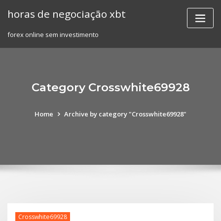
Skip
horas de negociação xbt
to
content
forex online sem investimento
Category Crosswhite69928
Home
Archive by category "Crosswhite69928"
Crosswhite69928