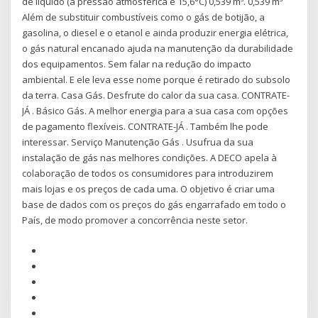
de líquido (a pressão atmosférica e 15,6°C) 0,539 m³. 0,539 m³
Além de substituir combustíveis como o gás de botijão, a
gasolina, o diesel e o etanol e ainda produzir energia elétrica,
o gás natural encanado ajuda na manutenção da durabilidade
dos equipamentos. Sem falar na redução do impacto
ambiental. E ele leva esse nome porque é retirado do subsolo
da terra. Casa Gás. Desfrute do calor da sua casa. CONTRATE-
JÁ . Básico Gás. A melhor energia para a sua casa com opções
de pagamento flexíveis. CONTRATE-JÁ . Também lhe pode
interessar. Serviço Manutenção Gás . Usufrua da sua
instalação de gás nas melhores condições. A DECO apela à
colaboração de todos os consumidores para introduzirem
mais lojas e os preços de cada uma. O objetivo é criar uma
base de dados com os preços do gás engarrafado em todo o
País, de modo promover a concorrência neste setor.