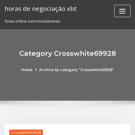
Skip
horas de negociação xbt
to
content
forex online sem investimento
Category Crosswhite69928
Home
Archive by category "Crosswhite69928"
Crosswhite69928