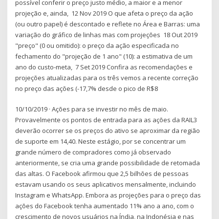
possível conferir o preço justo médio, a maior e a menor
projeção e, ainda, 12 Nov 2019 O que afeta o preço da ação
(ou outro papel) é descontado e reflete no Área e Barras: uma
variação do gráfico de linhas mas com projeções 18 Out 2019
"preço" (0 ou omitido): o preço da ação especificada no
fechamento do "projeção de 1 ano" (10): a estimativa de um
ano do custo-meta, 7 Set 2019 Confira as recomendações e
projeções atualizadas para os três vemos a recente correção
no preço das ações (-17,7% desde o pico de R$8
10/10/2019 · Ações para se investir no mês de maio.
Provavelmente os pontos de entrada para as ações da RAIL3
deverão ocorrer se os preços do ativo se aproximar da região
de suporte em 14,40. Neste estágio, por se concentrar um
grande número de compradores como já observado
anteriormente, se cria uma grande possibilidade de retomada
das altas. O Facebook afirmou que 2,5 bilhões de pessoas
estavam usando os seus aplicativos mensalmente, incluindo
Instagram e WhatsApp. Embora as projeções para o preço das
ações do Facebook tenha aumentado 11% ano a ano, com o
crescimento de novos usuários na Índia, na Indonésia e nas