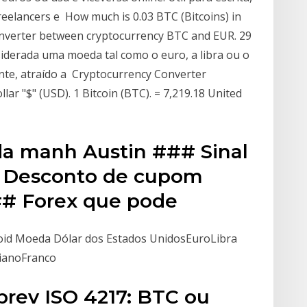
freelancers e How much is 0.03 BTC (Bitcoins) in
onverter between cryptocurrency BTC and EUR. 29
siderada uma moeda tal como o euro, a libra ou o
ente, atraído a Cryptocurrency Converter
llar "$" (USD). 1 Bitcoin (BTC). = 7,219.18 United
da manh Austin ### Sinal
a Desconto de cupom
## Forex que pode
roid Moeda Dólar dos Estados UnidosEuroLibra
lianoFranco
abrev ISO 4217: BTC ou