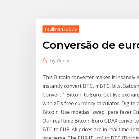
Faulknen79575
Conversão de eur
by
Guest
This Bitcoin converter makes it insanely 
instantly convert BTC, mBTC, bits, Satos
Convert 1 Bitcoin to Euro. Get live exchan
with XE's free currency calculator. Digite
Bitcoin. Use moedas "swap" para fazer E
Our real time Bitcoin Euro GDAX converte
BTC to EUR. All prices are in real time. I
vice versa. The EUR [Euro] to BTC [Bitcoi