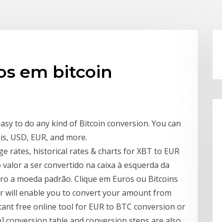
os em bitcoin
easy to do any kind of Bitcoin conversion. You can
his, USD, EUR, and more.
ge rates, historical rates & charts for XBT to EUR
 o valor a ser convertido na caixa à esquerda da
uro a moeda padrão. Clique em Euros ou Bitcoins
r will enable you to convert your amount from
nstant free online tool for EUR to BTC conversion or
n] conversion table and conversion steps are also