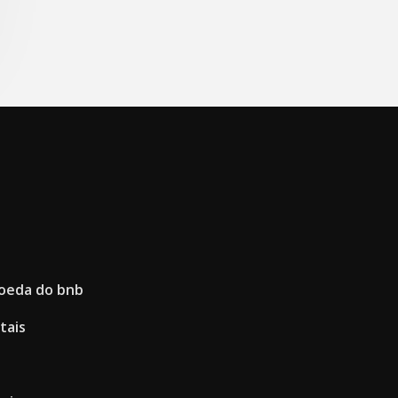
oeda do bnb
tais