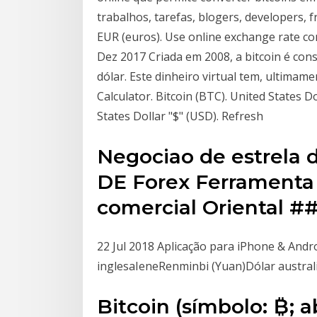
trabalhos, tarefas, blogers, developers, 
EUR (euros). Use online exchange rate c
Dez 2017 Criada em 2008, a bitcoin é con
dólar. Este dinheiro virtual tem, ultimam
Calculator. Bitcoin (BTC). United States Do
States Dollar "$" (USD). Refresh
Negociao de estrela 
DE Forex Ferrament
comercial Oriental #
22 Jul 2018 Aplicação para iPhone & And
inglesaIeneRenminbi (Yuan)Dólar austra
Bitcoin (símbolo: ₿; 