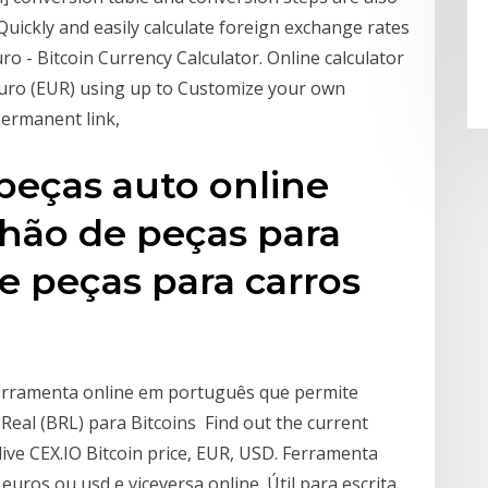
 Quickly and easily calculate foreign exchange rates
ro - Bitcoin Currency Calculator. Online calculator
Euro (EUR) using up to Customize your own
 permanent link,
 peças auto online
lhão de peças para
de peças para carros
erramenta online em português que permite
Real (BRL) para Bitcoins Find out the current
live CEX.IO Bitcoin price, EUR, USD. Ferramenta
uros ou usd e viceversa online. Útil para escrita,