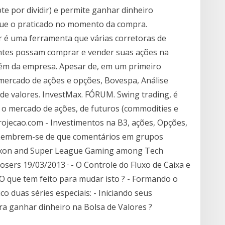
te por dividir) e permite ganhar dinheiro
ue o praticado no momento da compra.
 é uma ferramenta que várias corretoras de
ientes possam comprar e vender suas ações na
uém da empresa. Apesar de, em um primeiro
mercado de ações e opções, Bovespa, Análise
 de valores. InvestMax. FÓRUM. Swing trading, é
 o mercado de ações, de futuros (commodities e
projecao.com - Investimentos na B3, ações, Opções,
) Lembrem-se de que comentários em grupos
npixon and Super League Gaming among Tech
ers 19/03/2013 · - O Controle do Fluxo de Caixa e
 O que tem feito para mudar isto ? - Formando o
o duas séries especiais: - Iniciando seus
ara ganhar dinheiro na Bolsa de Valores ?