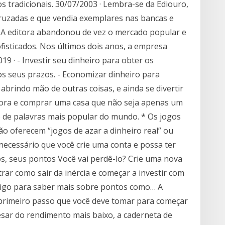
s tradicionais. 30/07/2003 · Lembra-se da Ediouro,
 cruzadas e que vendia exemplares nas bancas e
l. A editora abandonou de vez o mercado popular e
ofisticados. Nos últimos dois anos, a empresa
19 · - Investir seu dinheiro para obter os
s seus prazos. - Economizar dinheiro para
abrindo mão de outras coisas, e ainda se divertir
ora e comprar uma casa que não seja apenas um
o de palavras mais popular do mundo. * Os jogos
ão oferecem “jogos de azar a dinheiro real” ou
necessário que você crie uma conta e possa ter
os, seus pontos Você vai perdê-lo? Crie uma nova
rar como sair da inércia e começar a investir com
tigo para saber mais sobre pontos como… A
O primeiro passo que você deve tomar para começar
esar do rendimento mais baixo, a caderneta de