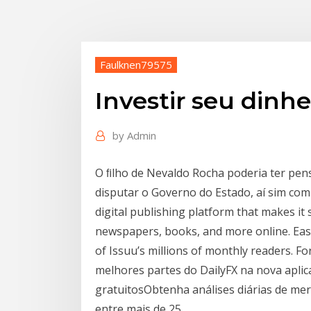
Faulknen79575
Investir seu dinhe
by
Admin
O ﬁlho de Nevaldo Rocha poderia ter pens
disputar o Governo do Estado, aí sim com c
digital publishing platform that makes it
newspapers, books, and more online. Easi
of Issuu’s millions of monthly readers. F
melhores partes do DailyFX na nova apli
gratuitosObtenha análises diárias de mer
entre mais de 25…