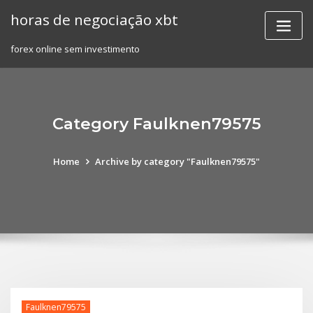
Skip
horas de negociação xbt
to
content
forex online sem investimento
Category Faulknen79575
Home
Archive by category "Faulknen79575"
Faulknen79575