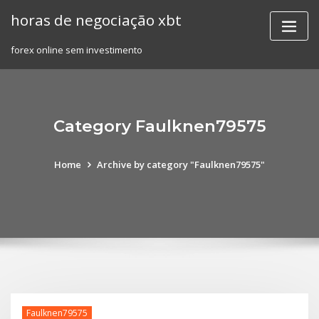
Skip
horas de negociação xbt
to
content
forex online sem investimento
Category Faulknen79575
Home
Archive by category "Faulknen79575"
Faulknen79575