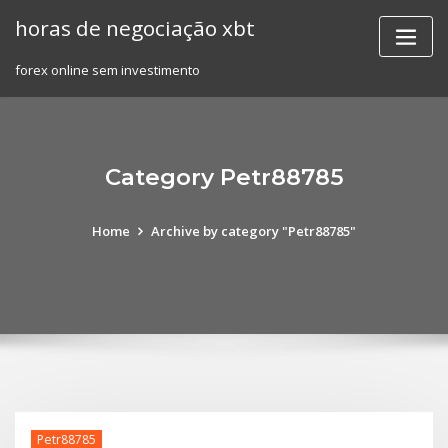
Skip
horas de negociação xbt
to
content
forex online sem investimento
Category Petr88785
Home
Archive by category "Petr88785"
Petr88785