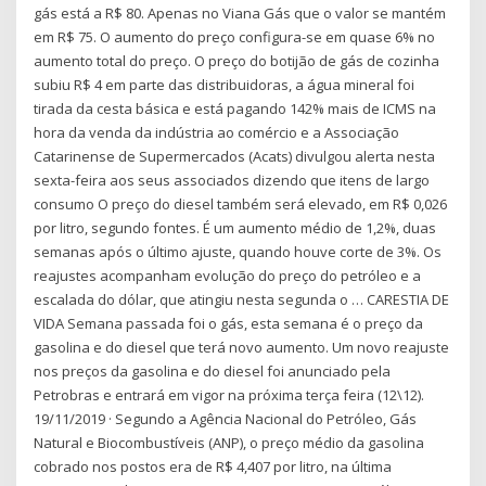
gás está a R$ 80. Apenas no Viana Gás que o valor se mantém
em R$ 75. O aumento do preço configura-se em quase 6% no
aumento total do preço. O preço do botijão de gás de cozinha
subiu R$ 4 em parte das distribuidoras, a água mineral foi
tirada da cesta básica e está pagando 142% mais de ICMS na
hora da venda da indústria ao comércio e a Associação
Catarinense de Supermercados (Acats) divulgou alerta nesta
sexta-feira aos seus associados dizendo que itens de largo
consumo O preço do diesel também será elevado, em R$ 0,026
por litro, segundo fontes. É um aumento médio de 1,2%, duas
semanas após o último ajuste, quando houve corte de 3%. Os
reajustes acompanham evolução do preço do petróleo e a
escalada do dólar, que atingiu nesta segunda o … CARESTIA DE
VIDA Semana passada foi o gás, esta semana é o preço da
gasolina e do diesel que terá novo aumento. Um novo reajuste
nos preços da gasolina e do diesel foi anunciado pela
Petrobras e entrará em vigor na próxima terça feira (12\12).
19/11/2019 · Segundo a Agência Nacional do Petróleo, Gás
Natural e Biocombustíveis (ANP), o preço médio da gasolina
cobrado nos postos era de R$ 4,407 por litro, na última