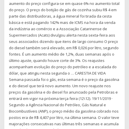
aumento do preço configura-se em quase 6% no aumento total
do preço. O preço do botijão de gás de cozinha subiu R$ 4 em
parte das distribuidoras, a água mineral foi tirada da cesta
básica e está pagando 142% mais de ICMS na hora da venda
da indústria ao comércio e a Associação Catarinense de
Supermercados (Acats) divulgou alerta nesta sexta-feira aos
seus associados dizendo que itens de largo consumo O preço
do diesel também será elevado, em R$ 0,026 por litro, segundo
fontes. É um aumento médio de 1,2%, duas semanas após o
último ajuste, quando houve corte de 3%. Os reajustes
acompanham evolução do preço do petróleo e a escalada do
dólar, que atingiu nesta segunda o … CARESTIA DE VIDA
Semana passada foi o gás, esta semana é o preço da gasolina
e do diesel que terá novo aumento. Um novo reajuste nos
preços da gasolina e do diesel foi anunciado pela Petrobras e
entrará em vigor na próxima terça feira (12\12). 19/11/2019 ·
Segundo a Agência Nacional do Petróleo, Gás Natural e
Biocombustíveis (ANP), o preço médio da gasolina cobrado nos
postos era de R$ 4,407 por litro, na última semana. O valor teve
majorações consecutivas nas últimas três semanas e acumula