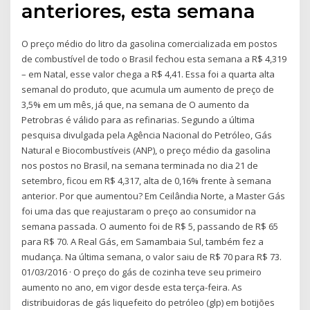
anteriores, esta semana
O preço médio do litro da gasolina comercializada em postos
de combustível de todo o Brasil fechou esta semana a R$ 4,319
– em Natal, esse valor chega a R$ 4,41. Essa foi a quarta alta
semanal do produto, que acumula um aumento de preço de
3,5% em um mês, já que, na semana de O aumento da
Petrobras é válido para as refinarias. Segundo a última
pesquisa divulgada pela Agência Nacional do Petróleo, Gás
Natural e Biocombustíveis (ANP), o preço médio da gasolina
nos postos no Brasil, na semana terminada no dia 21 de
setembro, ficou em R$ 4,317, alta de 0,16% frente à semana
anterior. Por que aumentou? Em Ceilândia Norte, a Master Gás
foi uma das que reajustaram o preço ao consumidor na
semana passada. O aumento foi de R$ 5, passando de R$ 65
para R$ 70. A Real Gás, em Samambaia Sul, também fez a
mudança. Na última semana, o valor saiu de R$ 70 para R$ 73.
01/03/2016 · O preço do gás de cozinha teve seu primeiro
aumento no ano, em vigor desde esta terça-feira. As
distribuidoras de gás liquefeito do petróleo (glp) em botijões