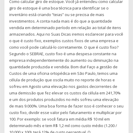
Como calcular giro de estoque. Você já entendeu como calcular
giro de estoque é uma boa técnica para identificar se o
inventário está criando “teias” ou se precisa de mais
investimentos. A conta nada mais é do que a quantidade
vendida em determinado período em relação ao total de itens
armazenados. Aqui no Suas Dicas iremos esclarecer para você
o que é custo fixo, exemplos custos fixos de uma empresa e
como você pode calculá-lo corretamente. O que é custo fixo?
Segundo o SEBRAE, custo fixo é uma despesa constante na
empresa independentemente do aumento ou diminuição na
quantidade produzida e vendida. Bom dia! Faço a gestão de
Custos de uma oficina ortopédica em São Paulo, temos uma
célula de produção que oscila muito no reporte de horas e
sofreu em Agosto uma elevação nos gastos decorrentes de
uma demissão que fez elevar os custos da célula em 241,70%
e um dos produtos produzidos no mês sofreu uma elevação
de mais 9.000%. Uma boa forma de fazer isso é conhecer o seu
custo fixo, dividir esse valor pelo faturamento e multiplicar por
100. Por exemplo: se você fatura em média R$ 10 mil em
determinado mês e tem R$ 1,2 mil como custo médio (1.200 /
10.000 x 100), terá 12% de custo percentual. O …