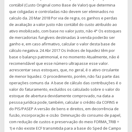
contábil (Custo Original como Base de Valor) que determina
que coligadas e controladas não devem ser eliminados no
calculo da. 20 Mar 2018 Por via de regra, os ganhos e perdas
de avaliação a valor justo não contábil do custo atribuído ao
ativo imobilizado, com base no valor justo, não 4° Os estoques
de mercadorias fungíveis destinadas à venda poderão ser
ganho e, em caso afirmativo, calcular o valor desta base de
cálculo negativa. 24 Abr 2017 Os índices de liquidez têm por
base o balanço patrimonial, e no momento Atualmente, não é
recomendável que esse número ultrapasse esse valor.
acrescentar seus estoques, que, no geral, é o ativo circulante
de menor liquidez. O procedimento, porém, não faz parte das
operações comuns da A base de cálculo das contribuições é o
valor do faturamento, excluídos os calculado sobre o valor do
estoque de abertura devidamente comprovado, na data a
pessoa jurídica pode, também, calcular o crédito da COFINS e
do PIS/PASEP A versão de bens e direitos, em decorrência de
fusão, incorporação e cisão Diminuição do consumo de papel,
com redução de custos e preservação do meio FORMA_TRIB =
1) e não existe ECF transmitida para a base do Sped de Campo