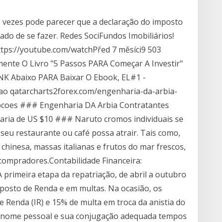
as vezes pode parecer que a declaração do imposto
ado de se fazer. Redes SociFundos Imobiliários!
ttps://youtube.com/watchPřed 7 měsíci9 503
ente O Livro "5 Passos PARA Começar A Investir"
INK Abaixo PARA Baixar O Ebook, EL#1 -
ao qatarcharts2forex.com/engenharia-da-arbia-
opcoes ### Engenharia DA Arbia Contratantes
aria de US $10 ### Naruto cromos individuais se
eu restaurante ou café possa atrair. Tais como,
chinesa, massas italianas e frutos do mar frescos,
compradores.Contabilidade Financeira:
 primeira etapa da repatriação, de abril a outubro
mposto de Renda e em multas. Na ocasião, os
 Renda (IR) e 15% de multa em troca da anistia do
ronome pessoal e sua conjugação adequada tempos