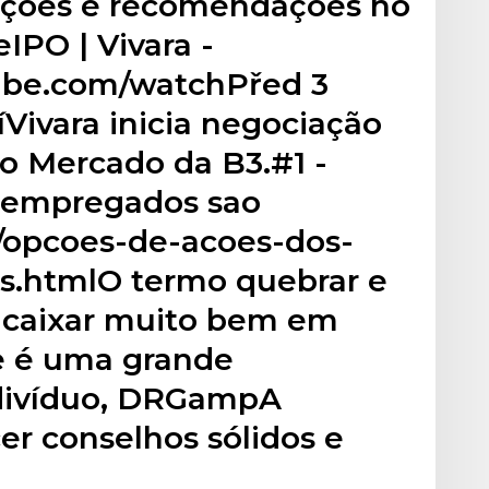
ações e recomendações no
IPO | Vivara -
ube.com/watchPřed 3
Vivara inicia negociação
o Mercado da B3.#1 -
 empregados sao
/opcoes-de-acoes-dos-
.htmlO termo quebrar e
ncaixar muito bem em
e é uma grande
divíduo, DRGampA
r conselhos sólidos e