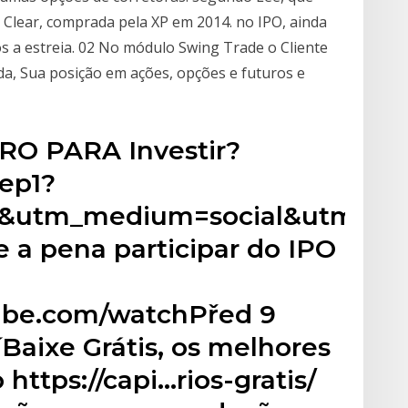
a Clear, comprada pela XP em 2014. no IPO, ainda
s a estreia. 02 No módulo Swing Trade o Cliente
a, Sua posição em ações, opções e futuros e
RO PARA Investir?
tep1?
&utm_medium=social&utm_con
 a pena participar do IPO
ube.com/watchPřed 9
íBaixe Grátis, os melhores
https://capi…rios-gratis/