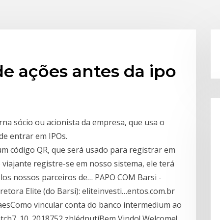
e ações antes da ipo
na sócio ou acionista da empresa, que usa o
de entrar em IPOs.
 código QR, que será usado para registrar em
viajante registre-se em nosso sistema, ele terá
elos nossos parceiros de… PAPO COM Barsi -
etora Elite (do Barsi): eliteinvesti…entos.com.br
aesComo vincular conta do banco intermedium ao
tch7. 10. 2018752 zhlédnutíBem Vindo! Welcome!