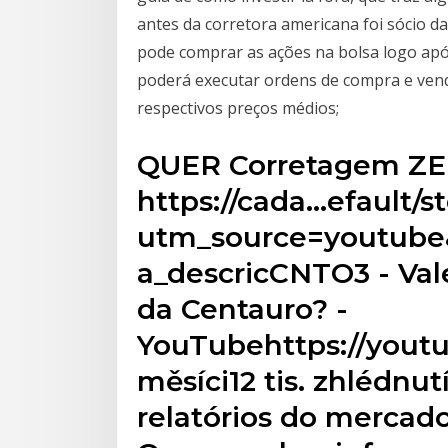
antes da corretora americana foi sócio d
pode comprar as ações na bolsa logo apó
poderá executar ordens de compra e vend
respectivos preços médios;
QUER Corretagem ZE
https://cada…efault/s
utm_source=youtube
a_descricCNTO3 - Vale
da Centauro? -
YouTubehttps://yout
měsíci12 tis. zhlédnut
relatórios do mercado 