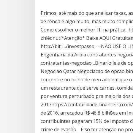
Primos, até mais do que analisar taxas, 
de renda é algo muito, mas muito complic
Como escolher o melhor FII na prática…h
zhlédnutí*Atenção* Baixe AQUI Gratuitam
http://bit.l…/investpasso ---NÃO USE O L
Engenharia da Arbia contratantes negoci
contratantes-negociao…Binario leis de 
Negociao Qatar Negociacao de opcao bin
concentre no nicho de mercado em que o s
um restaurante que serve carnes, comida 
por ventura perturbado pra maioria dos 
2017https://contabilidade-financeira.comA
de 2016, arrecadou R$ 46,8 bilhões em I
contribuintes pagaram 15% de Imposto de
crime de evasão… É só ter atenção no p