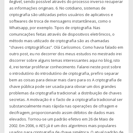
ilegível, sendo possível através do processo inverso recuperar
as informações originais. 6. No cotidiano, sistemas de
criptografia são utilizadas pelos usuários de aplicativos e
softwares de troca de mensagens instantâneas, como o
Whatsapp, por exemplo. Tipos de criptografia. Nas
comunicações feitas através de dispositivos eletrônicos, o
método mais utilizado de criptografia são as chamadas
“chaves critptográficas”. Olá Caríssimos. Como havia falado em
outro post, eu no decorrer dos meus estudos no mestrado irei
discorrer sobre alguns temas interessantes aqui no blog, isto
é, irei tentar proliferar conhecimento. Falarei neste post sobre
o introdutório do introdutório de criptografia, prefiro separar
bem as coisas para deixar mais claro para os A criptografia de
chave pública pode ser usada para obviar um dos grandes
problemas da criptografia tradicional: a distribuição de chaves
secretas. A motivação é o facto de a criptografia tradicional ser
substancialmente mais rápida nas operações de cifragem e
decifragem, proporcionando assim débitos de dados mais
elevados. Tornou-se um padrão efetivo em 26 de Maio de
2002. Em 2006, o AES já é um dos algoritmos mais populares
usados para criptografia de chave simétrica. O atual padrão de