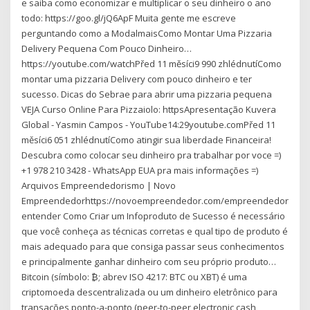
e saiba como economizar e multiplicar o seu dinheiro o ano
todo: https://goo.gl/jQ6ApF Muita gente me escreve
perguntando como a ModalmaisComo Montar Uma Pizzaria
Delivery Pequena Com Pouco Dinheiro…
https://youtube.com/watchPřed 11 měsíci9 990 zhlédnutíComo
montar uma pizzaria Delivery com pouco dinheiro e ter
sucesso. Dicas do Sebrae para abrir uma pizzaria pequena
VEJA Curso Online Para Pizzaiolo: httpsApresentação Kuvera
Global - Yasmin Campos - YouTube14:29youtube.comPřed 11
měsíci6 051 zhlédnutíComo atingir sua liberdade Financeira!
Descubra como colocar seu dinheiro pra trabalhar por voce =)
+1 978 210 3428 - WhatsApp EUA pra mais informações =)
Arquivos Empreendedorismo | Novo
Empreendedorhttps://novoempreendedor.com/empreendedorismo
entender Como Criar um Infoproduto de Sucesso é necessário
que você conheça as técnicas corretas e qual tipo de produto é
mais adequado para que consiga passar seus conhecimentos
e principalmente ganhar dinheiro com seu próprio produto…
Bitcoin (símbolo: ₿; abrev ISO 4217: BTC ou XBT) é uma
criptomoeda descentralizada ou um dinheiro eletrônico para
transações ponto-a-ponto (peer-to-peer electronic cash