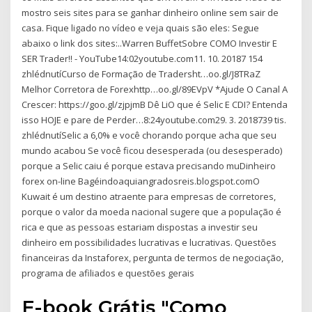
mostro seis sites para se ganhar dinheiro online sem sair de
casa. Fique ligado no vídeo e veja quais são eles: Segue
abaixo o link dos sites:..Warren BuffetSobre COMO Investir E
SER Trader!! - YouTube14:02youtube.com11. 10. 20187 154
zhlédnutíCurso de Formação de Tradersht…oo.gl/J8TRaZ
Melhor Corretora de Forexhttp…oo.gl/89EVpV *Ajude O Canal A
Crescer: https://goo.gl/zjpjmB Dê LiO que é Selic E CDI? Entenda
isso HOJE e pare de Perder…8:24youtube.com29. 3. 2018739 tis.
zhlédnutíSelic a 6,0% e você chorando porque acha que seu
mundo acabou Se você ficou desesperada (ou desesperado)
porque a Selic caiu é porque estava precisando muDinheiro
forex on-line Bagéindoaquiangradosreis.blogspot.comO
Kuwait é um destino atraente para empresas de corretores,
porque o valor da moeda nacional sugere que a população é
rica e que as pessoas estariam dispostas a investir seu
dinheiro em possibilidades lucrativas e lucrativas. Questões
financeiras da Instaforex, pergunta de termos de negociação,
programa de afiliados e questões gerais
E-book Grátis "Como