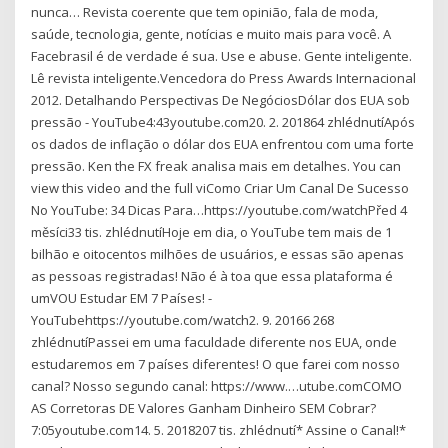
nunca… Revista coerente que tem opinião, fala de moda,
saúde, tecnologia, gente, notícias e muito mais para você. A
Facebrasil é de verdade é sua. Use e abuse. Gente inteligente.
Lê revista inteligente.Vencedora do Press Awards Internacional
2012. Detalhando Perspectivas De NegóciosDólar dos EUA sob
pressão - YouTube4:43youtube.com20. 2. 201864 zhlédnutíApós
os dados de inflação o dólar dos EUA enfrentou com uma forte
pressão. Ken the FX freak analisa mais em detalhes. You can
view this video and the full viComo Criar Um Canal De Sucesso
No YouTube: 34 Dicas Para…https://youtube.com/watchPřed 4
měsíci33 tis. zhlédnutíHoje em dia, o YouTube tem mais de 1
bilhão e oitocentos milhões de usuários, e essas são apenas
as pessoas registradas! Não é à toa que essa plataforma é
umVOU Estudar EM 7 Países! -
YouTubehttps://youtube.com/watch2. 9. 20166 268
zhlédnutíPassei em uma faculdade diferente nos EUA, onde
estudaremos em 7 países diferentes! O que farei com nosso
canal? Nosso segundo canal: https://www.…utube.comCOMO
AS Corretoras DE Valores Ganham Dinheiro SEM Cobrar?
7:05youtube.com14. 5. 2018207 tis. zhlédnutí* Assine o Canal!*