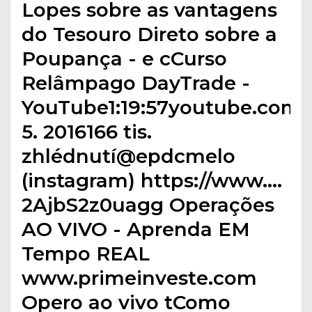
Lopes sobre as vantagens
do Tesouro Direto sobre a
Poupança - e cCurso
Relâmpago DayTrade -
YouTube1:19:57youtube.com9
5. 2016166 tis.
zhlédnutí@epdcmelo
(instagram) https://www.…
2AjbS2z0uagg Operações
AO VIVO - Aprenda EM
Tempo REAL
www.primeinveste.com
Opero ao vivo tComo