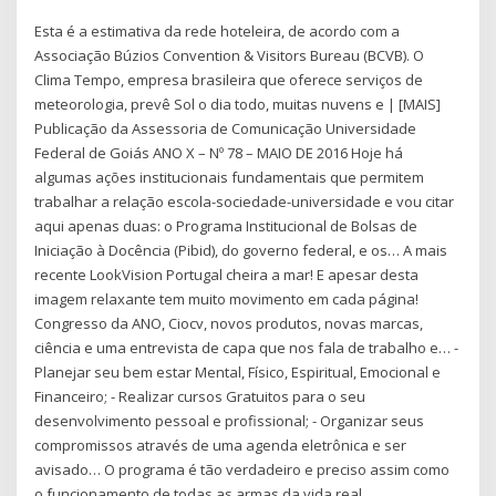
Esta é a estimativa da rede hoteleira, de acordo com a
Associação Búzios Convention & Visitors Bureau (BCVB). O
Clima Tempo, empresa brasileira que oferece serviços de
meteorologia, prevê Sol o dia todo, muitas nuvens e | [MAIS]
Publicação da Assessoria de Comunicação Universidade
Federal de Goiás ANO X – Nº 78 – MAIO DE 2016 Hoje há
algumas ações institucionais fundamentais que permitem
trabalhar a relação escola-sociedade-universidade e vou citar
aqui apenas duas: o Programa Institucional de Bolsas de
Iniciação à Docência (Pibid), do governo federal, e os… A mais
recente LookVision Portugal cheira a mar! E apesar desta
imagem relaxante tem muito movimento em cada página!
Congresso da ANO, Ciocv, novos produtos, novas marcas,
ciência e uma entrevista de capa que nos fala de trabalho e… -
Planejar seu bem estar Mental, Físico, Espiritual, Emocional e
Financeiro; - Realizar cursos Gratuitos para o seu
desenvolvimento pessoal e profissional; - Organizar seus
compromissos através de uma agenda eletrônica e ser
avisado… O programa é tão verdadeiro e preciso assim como
o funcionamento de todas as armas da vida real.